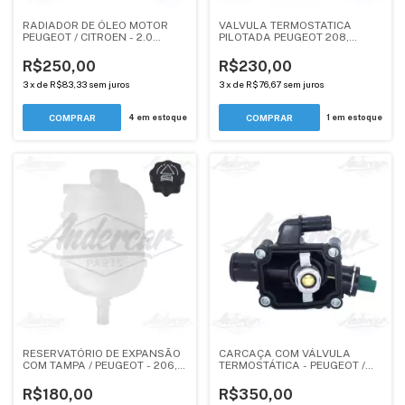
RADIADOR DE ÓLEO MOTOR
VALVULA TERMOSTATICA
PEUGEOT / CITROEN - 2.0
PILOTADA PEUGEOT 208,
EW10A - ANDERCAR
CITROEN C3 1.5
R$250,00
R$230,00
3
x
de
R$83,33
sem juros
3
x
de
R$76,67
sem juros
4
em estoque
1
em estoque
RESERVATÓRIO DE EXPANSÃO
CARCAÇA COM VÁLVULA
COM TAMPA / PEUGEOT - 206,
TERMOSTÁTICA - PEUGEOT /
207 - 1.4, 1.6 - ANDERCAR
CITROEN 1.6 TU5JP4 / EC5 -
ANDERCAR
R$180,00
R$350,00