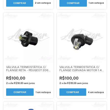
2
em estoque
1
em estoque
VÁLVULA TERMOSTÁTICA C/
VALVULA TERMOSTATICA C/
FLANGE RETA - PEUGEOT 206,
FLANGE CURVADA MOTOR 1.4,
207 - 1.4, 1.6 - ANDERCAR
1.6 - PEUGEOT PARTNER /
CITROEN C3, BERLINGO -
R$100,00
R$100,00
ANDERCAR
2
x
de
R$50,00
sem juros
2
x
de
R$50,00
sem juros
1
em estoque
4
em estoque