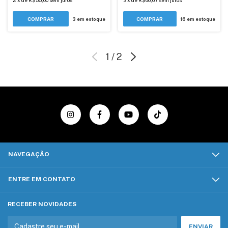
2
x
de
R$55,00
sem juros
3
x
de
R$66,67
sem juros
3
em estoque
16
em estoque
1
/
2
NAVEGAÇÃO
ENTRE EM CONTATO
RECEBER NOVIDADES