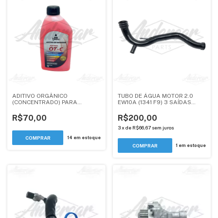
ADITIVO ORGÂNICO
TUBO DE ÁGUA MOTOR 2.0
(CONCENTRADO) PARA
EW10A (1341 F9) 3 SAÍDAS
SISTEMA DE ARREFECIMENTO
TRANSMISSÃO MANUAL -
LARANJA OTC 1L - TIRRENO
PEUGEOT / CITROEN -
R$70,00
R$200,00
ANDERCAR
3
x
de
R$66,67
sem juros
14
em estoque
1
em estoque