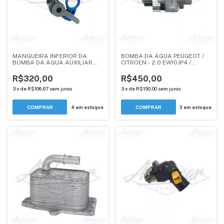
MANGUEIRA INFERIOR DA
BOMBA DA ÁGUA PEUGEOT /
BOMBA DA AGUA AUXILIAR
CITROEN - 2.0 EW10JP4 /
ELETRICA DA TURBINA COM
EW10A - ANDERCAR
OLHAL (1341K4) - MOTOR 1.6
R$320,00
R$450,00
THP - ANDERCAR
3
x
de
R$106,67
sem juros
3
x
de
R$150,00
sem juros
4
em estoque
3
em estoque