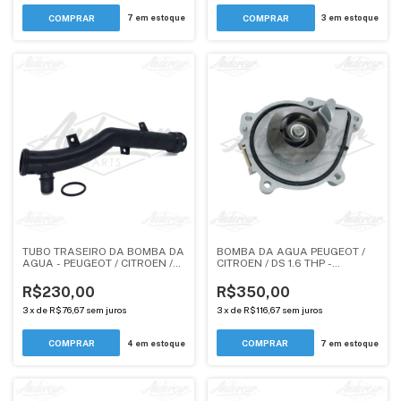
7
em estoque
3
em estoque
TUBO TRASEIRO DA BOMBA DA
BOMBA DA AGUA PEUGEOT /
AGUA - PEUGEOT / CITROEN /
CITROEN / DS 1.6 THP -
DS TODOS THP (1351VF) -
ANDERCAR
ORIGINAL
R$230,00
R$350,00
3
x
de
R$76,67
sem juros
3
x
de
R$116,67
sem juros
4
em estoque
7
em estoque