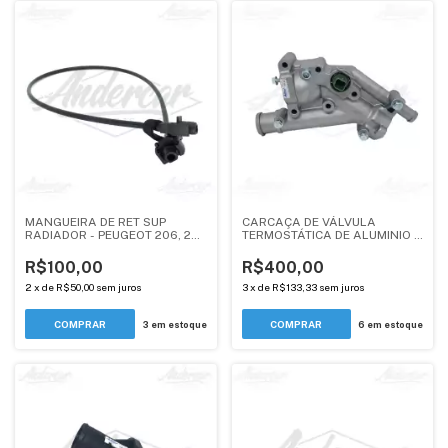
MANGUEIRA DE RET SUP
CARCAÇA DE VÁLVULA
RADIADOR - PEUGEOT 206, 207
TERMOSTÁTICA DE ALUMINIO -
1.4, 1.6 - ANDERCAR
MOTOR 2.0 EW10A - PEUGEOT /
CITROEN - ANDERCAR
R$100,00
R$400,00
2
x
de
R$50,00
sem juros
3
x
de
R$133,33
sem juros
3
em estoque
6
em estoque