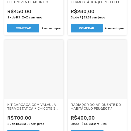
ELETROVENTILADOR DO
TERMOSTÁTICA (PURETECH 1.2)
RADIADOR - PEUGEOT 208,
- PEUGEOT / CITROEN -
2008 / CITROEN C3, C3
ANDERCAR
R$450,00
R$280,00
PICASSO, AIRCROSS / DS3 -
MANUAL- ANDERCAR
3
x
de
R$150,00
sem juros
3
x
de
R$93,33
sem juros
4
em estoque
4
em estoque
KIT CARCAÇA COM VÁLVULA
RADIADOR DO AR QUENTE DO
TERMOSTÁTICA + CHICOTE 3
HABITÁCULO PEUGEOT /
VIAS C/ UM ENGATE RAPIDO -
CITROEN - ANDERCAR
PEUGEOT / CITROEN - 1.6 THP
R$700,00
R$400,00
(ANDERCAR)
3
x
de
R$233,33
sem juros
3
x
de
R$133,33
sem juros