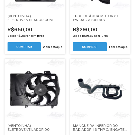
(VENTOINHA)
TUBO DE ÁGUA MOTOR 2.0
ELETROVENTILADOR COM
EW10A - 3 SAÍDAS
RESISTÊNCIA ACOPLADA -
TRANSMISSÃO MANUAL -
CITROEN C3 - 1.4, 1.6 / 2003-
PEUGEOT / CITROEN -
R$650,00
R$290,00
2010 - ANDERCAR
ANDERCAR
3
x
de
R$216,67
sem juros
3
x
de
R$96,67
sem juros
2
em estoque
1
em estoque
(VENTOINHA)
MANGUEIRA INFERIOR DO
ELETROVENTILADOR DO
RADIADOR 1.6 THP C/ ENGATE
RADIADOR - PEUGEOT 208,
RÁPIDO - PEUGEOT/ CITROEN /