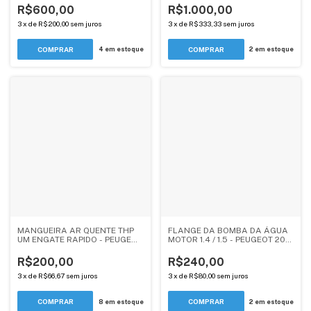
2008 / CITROEN C3, C3
DS - ANDERCAR
R$600,00
R$1.000,00
PICASSO, AIRCROSS -
AUTOMATICO - ANDERCAR
3
x
de
R$200,00
sem juros
3
x
de
R$333,33
sem juros
4
em estoque
2
em estoque
MANGUEIRA AR QUENTE THP
FLANGE DA BOMBA DA ÁGUA
UM ENGATE RAPIDO - PEUGEOT
MOTOR 1.4 / 1.5 - PEUGEOT 206,
/ CITROEN / DS (6466TY) -
207, 208 / CITROEN C3, NEW
ANDERCAR
C3, C3 PICASSO, AIRCROSS -
R$200,00
R$240,00
ANDERCAR
3
x
de
R$66,67
sem juros
3
x
de
R$80,00
sem juros
8
em estoque
2
em estoque