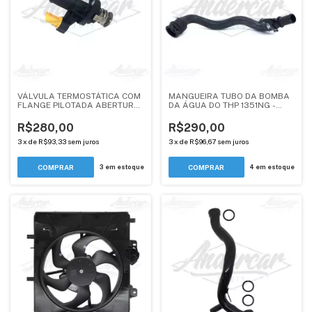
VÁLVULA TERMOSTÁTICA COM
MANGUEIRA TUBO DA BOMBA
FLANGE PILOTADA ABERTURA
DA ÁGUA DO THP 1351NG -
98ºC - PEUGEOT / CITROEN 2.0
ANDERCAR
- ANDERCAR
R$280,00
R$290,00
3
x
de
R$93,33
sem juros
3
x
de
R$96,67
sem juros
3
em estoque
4
em estoque