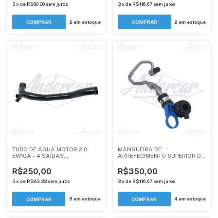
3
x
de
R$60,00
sem juros
3
x
de
R$116,67
sem juros
2
em estoque
2
em estoque
TUBO DE ÁGUA MOTOR 2.0
MANGUEIRA DE
EW10A - 4 SAÍDAS
ARREFECIMENTO SUPERIOR DA
TRANSMISSÃO AUTOMÁTICA
TURBINA - MOTOR 1.6 THP -
(1341 G8) - PEUGEOT / CITROEN
ANDERCAR
R$250,00
R$350,00
- ANDERCAR
3
x
de
R$83,33
sem juros
3
x
de
R$116,67
sem juros
9
em estoque
4
em estoque