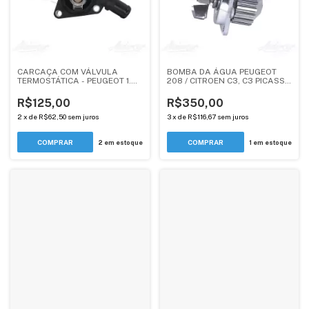
CARCAÇA COM VÁLVULA
BOMBA DA ÁGUA PEUGEOT
TERMOSTÁTICA - PEUGEOT 1.0
208 / CITROEN C3, C3 PICASSO
16V MOTOR D4D - ANDERCAR
- 1.5 TU4JP - ANDERCAR
R$125,00
R$350,00
2
x
de
R$62,50
sem juros
3
x
de
R$116,67
sem juros
2
em estoque
1
em estoque