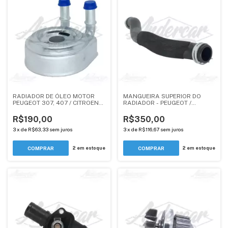
RADIADOR DE ÓLEO MOTOR
MANGUEIRA SUPERIOR DO
PEUGEOT 307, 407 / CITROEN
RADIADOR - PEUGEOT /
C5, XSARA, XSARA PICASSO,
CITROEN 2.0 EW10A - 1343KZ
BERLINGO - 2.0 EW10J4 -
(ORIGINAL)
R$190,00
R$350,00
ANDERCAR
3
x
de
R$63,33
sem juros
3
x
de
R$116,67
sem juros
2
em estoque
2
em estoque