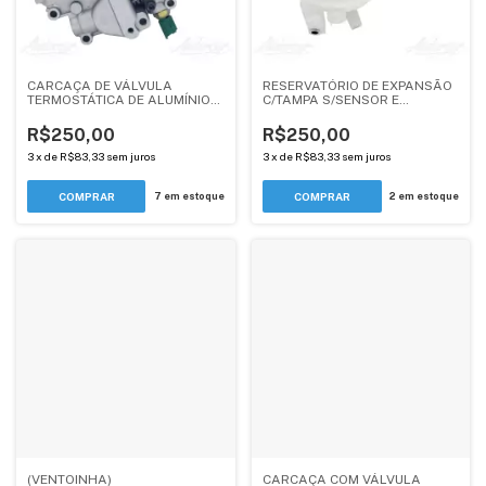
CARCAÇA DE VÁLVULA
RESERVATÓRIO DE EXPANSÃO
TERMOSTÁTICA DE ALUMÍNIO
C/TAMPA S/SENSOR E
PEUGEOT 206, 207, 208, 307 /
S/ENGATE RAPIDO - PEUGEOT
CITROEN C3 TODOS,XSARA 1.4,
307, 308, 408 / CITROEN C3,
R$250,00
R$250,00
1.5, 1.6 - ANDERCAR
C4 TODOS 1.6, 2.0
3
x
de
R$83,33
sem juros
3
x
de
R$83,33
sem juros
7
em estoque
2
em estoque
(VENTOINHA)
CARCAÇA COM VÁLVULA