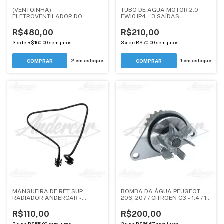
(VENTOINHA)
TUBO DE ÁGUA MOTOR 2.0
ELETROVENTILADOR DO
EW10JP4 - 3 SAÍDAS
RADIADOR - XSARA PICASSO
TRANSMISSÃO MANUAL -
1.6, 2.0 SEM CHICOTE
PEUGEOT 307 / CITROEN
R$480,00
R$210,00
(VENTOINHA) - ANDERCAR
XSARA, XSARA PICASSO -
ANDERCAR
3
x
de
R$160,00
sem juros
3
x
de
R$70,00
sem juros
2
em estoque
1
em estoque
MANGUEIRA DE RET SUP
BOMBA DA ÁGUA PEUGEOT
RADIADOR ANDERCAR -
206, 207 / CITROEN C3 - 1.4 / 18
CITROEN C3 - 1.4, 1.6
DENTES MOTOR TU3JP -
ANDERCAR
R$110,00
R$200,00