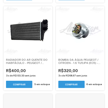
RADIADOR DO AR QUENTE DO
BOMBA DA ÁGUA PEUGEOT /
HABITÁCULO - PEUGEOT /
CITROEN - 1.6 TU5JP4 (EC5) -
CITROEN (SISTEMA DENSO) -
ANDERCAR
ANDERCAR
R$400,00
R$320,00
3
x
de
R$133,33
sem juros
3
x
de
R$106,67
sem juros
5
em estoque
6
em estoque