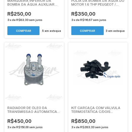
MANGUEIRA INFERIOR DA
POLIA DA BOMBA DA ÁGUA DO
BOMBA DA ÁGUA AUXILIAR
MOTOR 1.6 THP PEUGEOT /
ELÉTRICA DA TURBINA
CITROEN / DS - ANDERCAR
(1341K3) - MOTOR 1.6 THP -
R$250,00
R$350,00
ANDERCAR
3
x
de
R$83,33
sem juros
3
x
de
R$116,67
sem juros
5
em estoque
3
em estoque
RADIADOR DE ÓLEO DA
KIT CARCAÇA COM VÁLVULA
TRANSMISSAO AUTOMATICA
TERMOSTÁTICA C/DOIS
AT6 (TF71SC) - PEUGEOT /
ENGATE RAPIDO - PEUGEOT /
CITROEN / DS 1.6 e 1.6 THP
CITROEN - 1.6 THP(ANDERCAR)
R$450,00
R$850,00
3
x
de
R$150,00
sem juros
3
x
de
R$283,33
sem juros