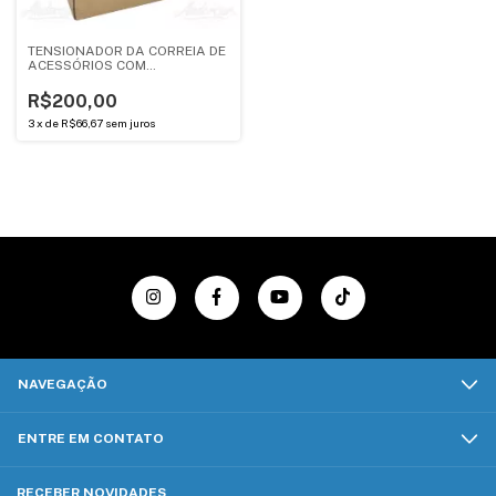
TENSIONADOR DA CORREIA DE
ACESSÓRIOS COM
REGULAGEM MANUAL /
PEUGEOT 206, 207 - 1.4 -
R$200,00
8641281014 (ORIGINAL)
3
x
de
R$66,67
sem juros
NAVEGAÇÃO
ENTRE EM CONTATO
RECEBER NOVIDADES