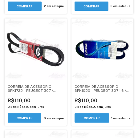
2
em estoque
3
em estoque
CORREIA DE ACESSÓRIO
CORREIA DE ACESSÓRIO
6PK1725 - PEUGEOT 307 /
6PK1050 - PEUGEOT 307 1.6 /
CITROEN C5, XSARA PICASSO -
CITROEN C3, C4 HB - 1.4, 1.6
2.0 EW10JP4
R$110,00
R$110,00
2
x
de
R$55,00
sem juros
2
x
de
R$55,00
sem juros
6
em estoque
1
em estoque