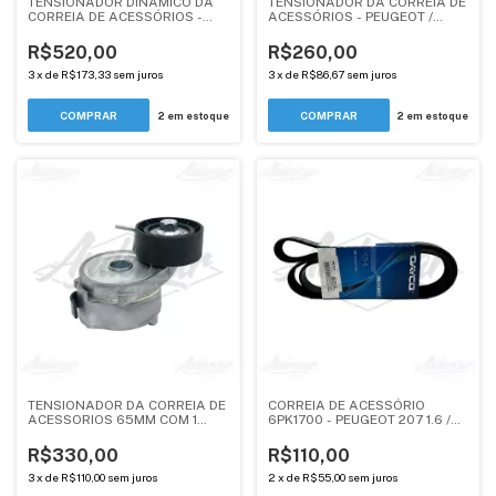
TENSIONADOR DINÂMICO DA
TENSIONADOR DA CORREIA DE
CORREIA DE ACESSÓRIOS -
ACESSÓRIOS - PEUGEOT /
PEUGEOT / CITROEN / DS - 1.6
CITROEN - MOTOR 2.0 EW10A -
THP
5751C0 - ANDERCAR
R$520,00
R$260,00
3
x
de
R$173,33
sem juros
3
x
de
R$86,67
sem juros
2
em estoque
2
em estoque
TENSIONADOR DA CORREIA DE
CORREIA DE ACESSÓRIO
ACESSORIOS 65MM COM 1
6PK1700 - PEUGEOT 207 1.6 /
FIXAÇÃO - PEUGEOT 207 -
CITROEN XSARA PICASSO 1.6
CITROEN X-SARA PICASSO
R$330,00
R$110,00
3
x
de
R$110,00
sem juros
2
x
de
R$55,00
sem juros