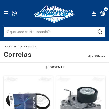
0
Início
>
MOTOR
>
Correias
Correias
21 produtos
ORDENAR