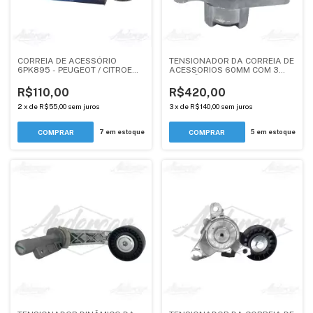
CORREIA DE ACESSÓRIO
TENSIONADOR DA CORREIA DE
6PK895 - PEUGEOT / CITROEN /
ACESSORIOS 60MM COM 3
DS 1.6 THP - DAYCO
FIXAÇÕES - 1.4, 1.5, 1.6
R$110,00
R$420,00
2
x
de
R$55,00
sem juros
3
x
de
R$140,00
sem juros
7
em estoque
5
em estoque