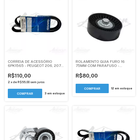
CORREIA DE ACESSÓRIO
ROLAMENTO GUIA FURO 16
6PK1565 - PEUGEOT 206, 207 -
75MM COM PARAFUSO -
1.4, 1.6 TENSIONADOR
PEUGEOT 307 / CITROEN
AUTOMÁTICO
XSARA PICASSO, C5 2002-
R$110,00
R$80,00
2005 - ANDERCAR
2
x
de
R$55,00
sem juros
12
em estoque
3
em estoque