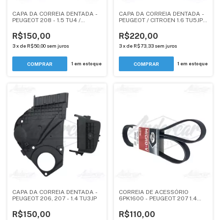
CAPA DA CORREIA DENTADA -
CAPA DA CORREIA DENTADA -
PEUGEOT 208 - 1.5 TU4 /
PEUGEOT / CITROEN 1.6 TU5JP4
CITROEN C3, C3 PICASSO - 1.4,
/ 1.6 EC5
1.5
R$150,00
R$220,00
3
x
de
R$50,00
sem juros
3
x
de
R$73,33
sem juros
1
em estoque
1
em estoque
CAPA DA CORREIA DENTADA -
CORREIA DE ACESSÓRIO
PEUGEOT 206, 207 - 1.4 TU3JP
6PK1600 - PEUGEOT 207 1.4
COM TENSIONADOR MANUAL
R$150,00
R$110,00