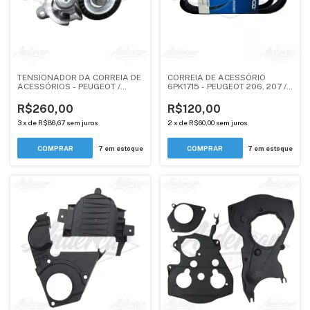
TENSIONADOR DA CORREIA DE
CORREIA DE ACESSÓRIO
ACESSÓRIOS - PEUGEOT /
6PK1715 - PEUGEOT 206, 207 /
CITROEN - MOTOR 2.0 EW10J4 -
CITROEN C3 PICASSO,
96362074 - ANDERCAR
AIRCROSS ***P/ TENSIONADOR
R$260,00
R$120,00
3 FIXAÇÕES***
3
x
de
R$86,67
sem juros
2
x
de
R$60,00
sem juros
7
em estoque
7
em estoque