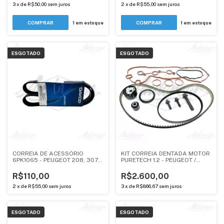
3
x
de
R$50,00
sem juros
2
x
de
R$55,00
sem juros
1
em estoque
1
em estoque
ESGOTADO
ESGOTADO
CORREIA DE ACESSÓRIO
KIT CORREIA DENTADA MOTOR
6PK1065 - PEUGEOT 208, 307,
PURETECH 1.2 - PEUGEOT /
308 / CITROEN C3, C4 HB - 1.6
CITROEN (ORIGINAL
COMPLETO)
R$110,00
R$2.600,00
2
x
de
R$55,00
sem juros
3
x
de
R$866,67
sem juros
ESGOTADO
ESGOTADO