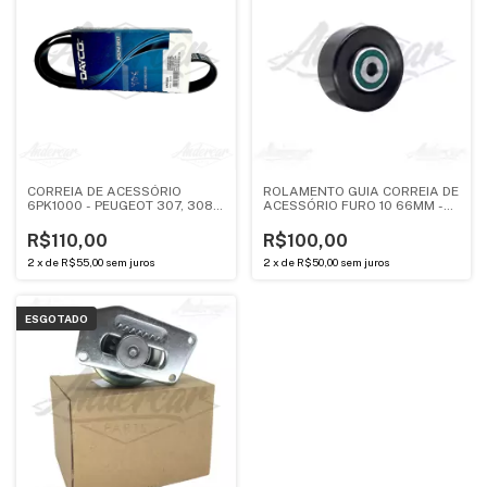
CORREIA DE ACESSÓRIO
ROLAMENTO GUIA CORREIA DE
6PK1000 - PEUGEOT 307, 308,
ACESSÓRIO FURO 10 66MM -
407, 408 - 2.0 16V / CITROEN
PEUGEOT / CITROEN -
C4 TODOS, C5, C5 TOURER, C5
ANDERCAR
R$110,00
R$100,00
X7 - 2.0 16V
2
x
de
R$55,00
sem juros
2
x
de
R$50,00
sem juros
ESGOTADO