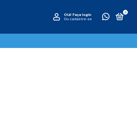
0
Olá!
Faça login
Ou cadastre-se