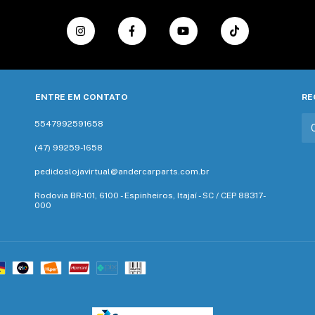
ENTRE EM CONTATO
RE
5547992591658
(47) 99259-1658‬
pedidoslojavirtual@andercarparts.com.br
Rodovia BR-101, 6100 - Espinheiros, Itajaí - SC / CEP 88317-
000