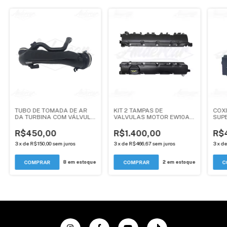
TUBO DE TOMADA DE AR
KIT 2 TAMPAS DE
COX
DA TURBINA COM VÁLVULA
VALVULAS MOTOR EW10A /
SUP
DE RETENÇÃO MODELO
PEUGEOT CITROEN -
(TOR
NOVO - PEUGEOT /
ANDERCAR
PEUG
R$450,00
R$1.400,00
R$
CITROEN / DS THP 1.6
C3, 
(ANDERCAR)
AIR
3
x
de
R$150,00
sem juros
3
x
de
R$466,67
sem juros
3
x
d
8
em estoque
2
em estoque