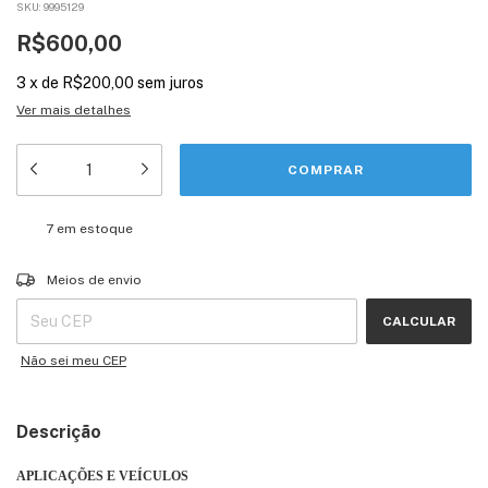
SKU:
9995129
R$600,00
3
x
de
R$200,00
sem juros
Ver mais detalhes
7
em estoque
Entregas para o CEP:
ALTERAR CEP
Meios de envio
CALCULAR
Não sei meu CEP
Descrição
APLICAÇÕES E VEÍCULOS