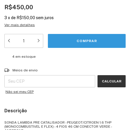
R$450,00
3
x
de
R$150,00
sem juros
Ver mais detalhes
4
em estoque
Entregas para o CEP:
ALTERAR CEP
Meios de envio
CALCULAR
Não sei meu CEP
Descrição
SONDA LAMBDA PRE CATALISADOR - PEUGEOT/CITROEN 1.6 THP
(MONOCOMBUSTIVEL E FLEX) - 4 FIOS 46 CM CONECTOR VERDE -