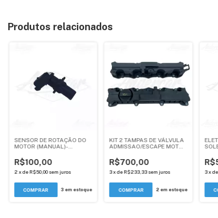
Produtos relacionados
SENSOR DE ROTAÇÃO DO
KIT 2 TAMPAS DE VÁLVULA
ELE
MOTOR (MANUAL)-
ADMISSAO/ESCAPE MOTOR
SOL
PEUGEOT 307, 407, 408 /
1.6 TU5JP4 - PEUGEOT 307 /
DA 
CITROEN C4, C5, XSARA-
C4 HB - ANDERCAR
ADMI
R$100,00
R$700,00
R$
TODOS 2.0 EW10JP4 /
PEUG
EW10A - ANDERCAR
AND
2
x
de
R$50,00
sem juros
3
x
de
R$233,33
sem juros
3
x
d
3
em estoque
2
em estoque